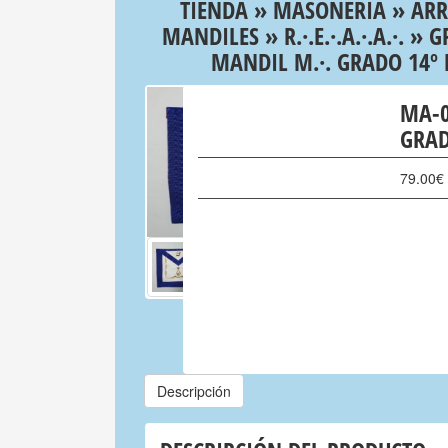
TIENDA
»
MASONERIA
»
ARR
MANDILES
»
R.·.E.·.A.·.A.·.
»
G
MANDIL M.·. GRADO 14º
MA-0
GRAD
79.00
€
Descripción