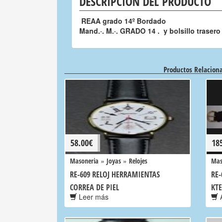
DESCRIPCIÓN DEL PRODUCTO
REAA grado 14º Bordado
Mand.·. M.·. GRADO 14 . y bolsillo trasero
Productos Relacion
58.00
€
18
»
»
Masoneria
Joyas
Relojes
Mas
RE-609 RELOJ HERRAMIENTAS
RE-
CORREA DE PIEL
KTE
Leer más
A