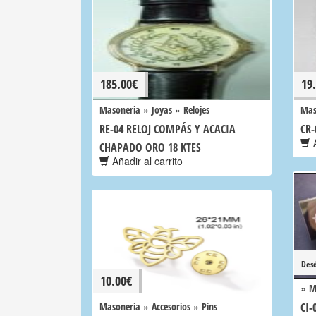
185.00
€
19
»
»
Masoneria
Joyas
Relojes
Mas
RE-04 RELOJ COMPÁS Y ACACIA
CR-
A
CHAPADO ORO 18 KTES
Añadir al carrito
Des
10.00
€
»
M
»
»
Masoneria
Accesorios
Pins
CI-