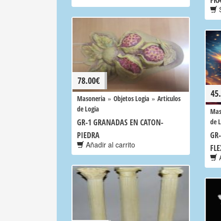
FR
S
78.00
€
45
»
»
Masoneria
Objetos Logia
Articulos
de Logia
Mas
GR-1 GRANADAS EN CATON-
de 
PIEDRA
GR-
Añadir al carrito
FLE
A