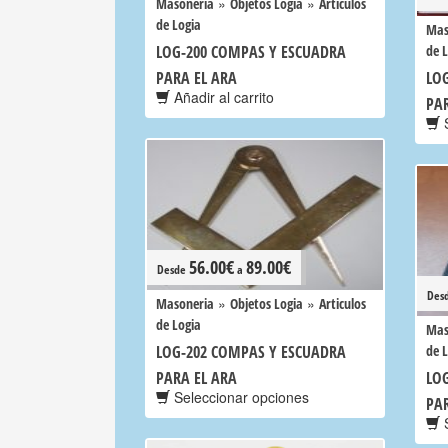
»
»
Masoneria
Objetos Logia
Articulos
de Logia
Mas
LOG-200 COMPAS Y ESCUADRA
de 
PARA EL ARA
LO
Añadir al carrito
PA
S
56.00
€
89.00
€
Desde
a
Des
»
»
Masoneria
Objetos Logia
Articulos
de Logia
Mas
LOG-202 COMPAS Y ESCUADRA
de 
PARA EL ARA
LO
Seleccionar opciones
PA
S