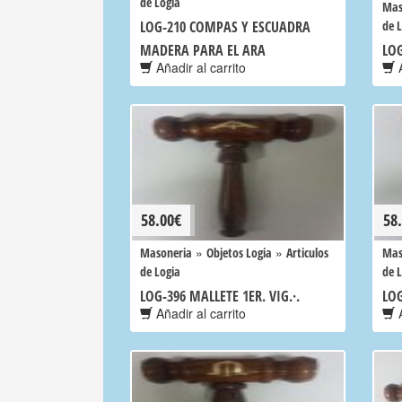
de Logia
Mas
LOG-210 COMPAS Y ESCUADRA
de 
MADERA PARA EL ARA
LOG
Añadir al carrito
A
58.00
€
58
»
»
Masoneria
Objetos Logia
Articulos
Mas
de Logia
de 
LOG-396 MALLETE 1ER. VIG.·.
LOG
Añadir al carrito
A