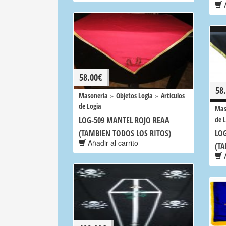
A
58.00
€
58
»
»
Masoneria
Objetos Logia
Articulos
de Logia
Mas
LOG-509 MANTEL ROJO REAA
de 
(TAMBIEN TODOS LOS RITOS)
LO
Añadir al carrito
(TA
A