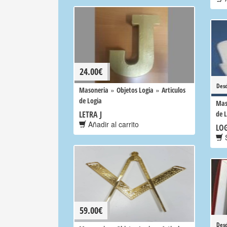
24.00
€
Des
»
»
Masoneria
Objetos Logia
Articulos
de Logia
Mas
LETRA J
de 
Añadir al carrito
LOG
S
59.00
€
Des