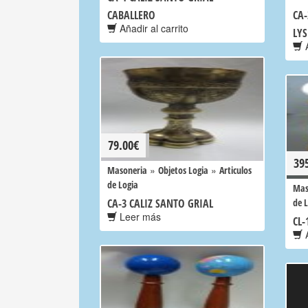
CABALLERO
CA-
Añadir al carrito
LYS
A
79.00
€
39
»
»
Masoneria
Objetos Logia
Articulos
de Logia
Mas
CA-3 CALIZ SANTO GRIAL
de 
Leer más
CL
A