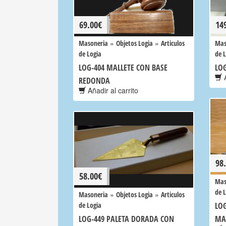
69.00
€
14
»
»
Masoneria
Objetos Logia
Articulos
Mas
de Logia
de 
LOG-404 MALLETE CON BASE
LO
A
REDONDA
Añadir al carrito
98
58.00
€
Mas
de 
»
»
Masoneria
Objetos Logia
Articulos
de Logia
LO
LOG-449 PALETA DORADA CON
MA