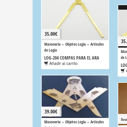
35.00
€
35
»
»
Masoneria
Objetos Logia
Articulos
de Logia
Mas
LOG-204 COMPAS PARA EL ARA
de 
Añadir al carrito
LOG
A
39.00
€
Des
»
»
Masoneria
Objetos Logia
Articulos