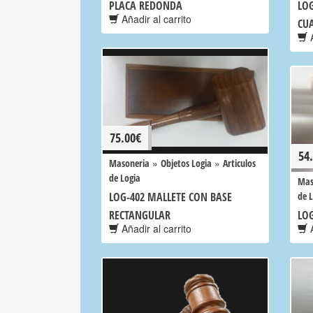
PLACA REDONDA
LOG
Añadir al carrito
CU
A
75.00
€
54
»
»
Masoneria
Objetos Logia
Articulos
de Logia
Mas
LOG-402 MALLETE CON BASE
de 
RECTANGULAR
LOG
Añadir al carrito
A