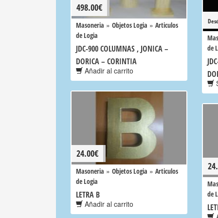
498.00
€
Des
»
»
Masoneria
Objetos Logia
Articulos
de Logia
Mas
JDC-900 COLUMNAS , JONICA –
de 
DORICA – CORINTIA
JDC
Añadir al carrito
DO
S
24.00
€
24
»
»
Masoneria
Objetos Logia
Articulos
de Logia
Mas
LETRA B
de 
Añadir al carrito
LET
A