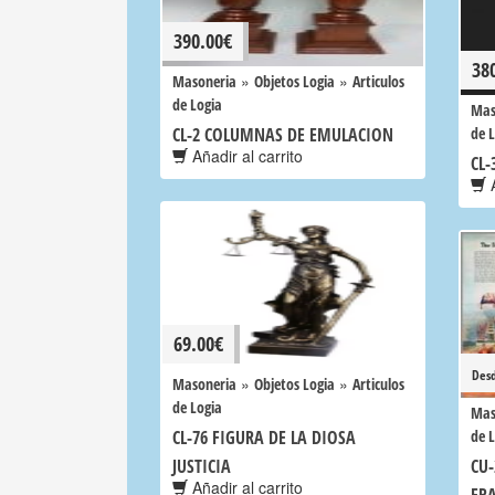
390.00
€
38
»
»
Masoneria
Objetos Logia
Articulos
de Logia
Mas
CL-2 COLUMNAS DE EMULACION
de 
Añadir al carrito
CL
A
69.00
€
Des
»
»
Masoneria
Objetos Logia
Articulos
de Logia
Mas
CL-76 FIGURA DE LA DIOSA
de 
JUSTICIA
CU-
Añadir al carrito