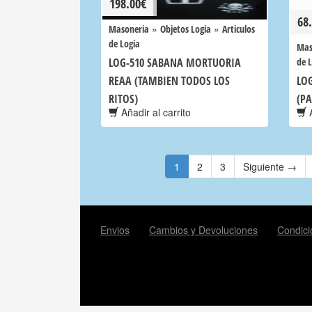
198.00
€
68
»
»
Masoneria
Objetos Logia
Articulos
de Logia
Mas
LOG-510 SABANA MORTUORIA
de 
REAA (TAMBIEN TODOS LOS
LOG
RITOS)
(PA
Añadir al carrito
A
1
2
3
Siguiente →
Envios
Cambios y Devoluciones
Condici