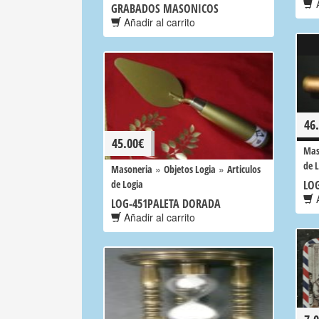
A
GRABADOS MASONICOS
Añadir al carrito
46
45.00
€
Mas
de 
»
»
Masoneria
Objetos Logia
Articulos
de Logia
LOG
A
LOG-451PALETA DORADA
Añadir al carrito