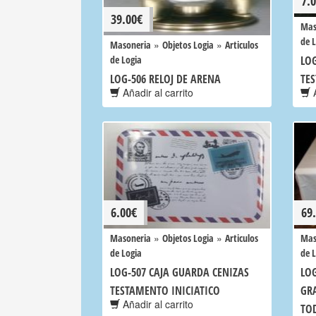
7.
39.00
€
Mas
de 
»
»
Masoneria
Objetos Logia
Articulos
de Logia
LOG
LOG-506 RELOJ DE ARENA
TE
Añadir al carrito
A
6.00
€
69
»
»
Masoneria
Objetos Logia
Articulos
Mas
de Logia
de 
LOG-507 CAJA GUARDA CENIZAS
LO
TESTAMENTO INICIATICO
GR
Añadir al carrito
TOD