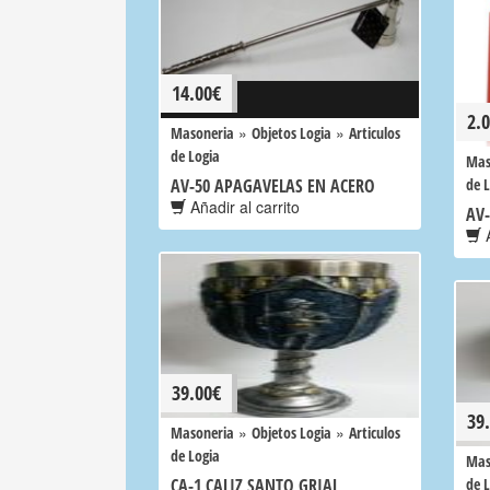
14.00
€
2.
»
»
Masoneria
Objetos Logia
Articulos
de Logia
Mas
AV-50 APAGAVELAS EN ACERO
de 
Añadir al carrito
AV-
A
39.00
€
39
»
»
Masoneria
Objetos Logia
Articulos
de Logia
Mas
CA-1 CALIZ SANTO GRIAL
de 