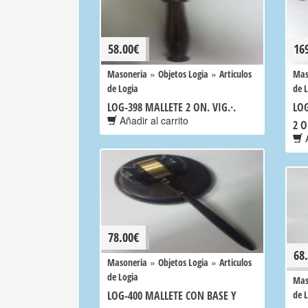
58.00
€
16
»
»
Masoneria
Objetos Logia
Articulos
Mas
de Logia
de 
LOG-398 MALLETE 2 ON. VIG.·.
LOG
Añadir al carrito
2 O
A
78.00
€
68
»
»
Masoneria
Objetos Logia
Articulos
de Logia
Mas
LOG-400 MALLETE CON BASE Y
de 