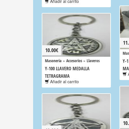
Añadir al carrito
11
10.00
€
Mas
»
»
Masoneria
Accesorios
Llaveros
Y-
Y-100 LLAVERO MEDALLA
MA
A
TETRAGRAMA
Añadir al carrito
10