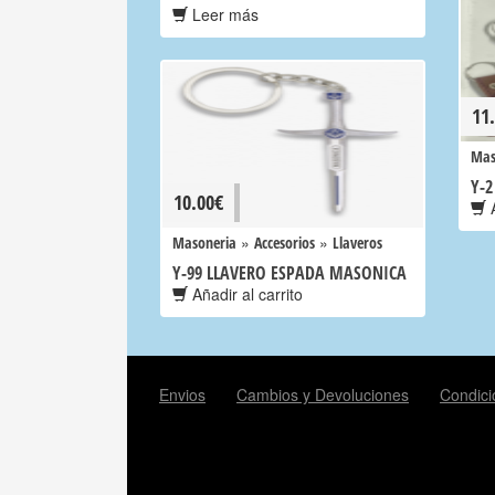
Leer más
11
Mas
Y-2
10.00
€
A
»
»
Masoneria
Accesorios
Llaveros
Y-99 LLAVERO ESPADA MASONICA
Añadir al carrito
Envios
Cambios y Devoluciones
Condici