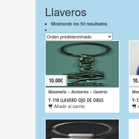
Llaveros
Mostrando los 50 resultados
10.00
€
10
»
»
Masoneria
Accesorios
Llaveros
Mas
Y-110 LLAVERO OJO DE ORUS
Y-1
Añadir al carrito
A