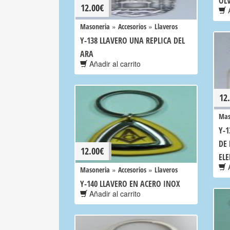
OL
12.00
€
A
»
»
Masoneria
Accesorios
Llaveros
Y-138 LLAVERO UNA REPLICA DEL
ARA
Añadir al carrito
12
Mas
Y-1
DE 
12.00
€
EL
A
»
»
Masoneria
Accesorios
Llaveros
Y-140 LLAVERO EN ACERO INOX
Añadir al carrito