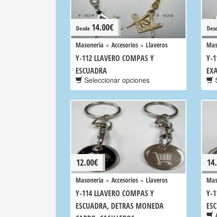
14.00
€
Desde
Des
»
»
Masoneria
Accesorios
Llaveros
Mas
Y-112 LLAVERO COMPAS Y
Y-1
ESCUADRA
EX
Seleccionar opciones
S
12.00
€
14
»
»
Masoneria
Accesorios
Llaveros
Mas
Y-114 LLAVERO COMPAS Y
Y-
ESCUADRA, DETRAS MONEDA
ES
A