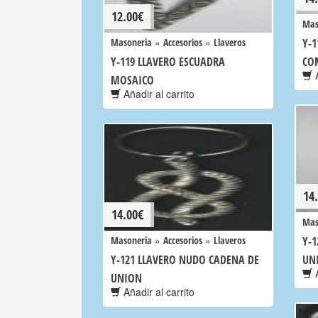
12.00
€
Mas
»
»
Masoneria
Accesorios
Llaveros
Y-1
Y-119 LLAVERO ESCUADRA
CO
A
MOSAICO
Añadir al carrito
14
14.00
€
Mas
»
»
Masoneria
Accesorios
Llaveros
Y-
Y-121 LLAVERO NUDO CADENA DE
UN
A
UNION
Añadir al carrito