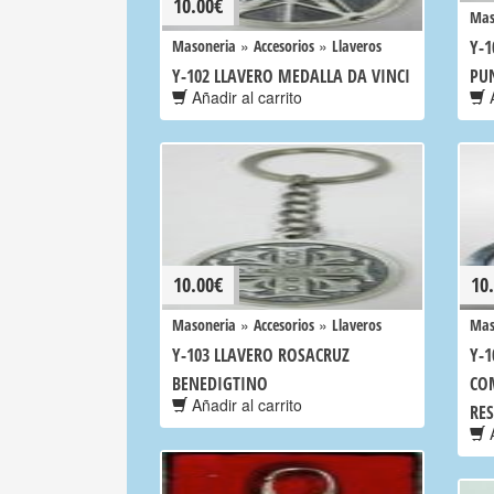
10.00
€
Mas
»
»
Masoneria
Accesorios
Llaveros
Y-1
Y-102 LLAVERO MEDALLA DA VINCI
PU
Añadir al carrito
A
10.00
€
10
»
»
Masoneria
Accesorios
Llaveros
Mas
Y-103 LLAVERO ROSACRUZ
Y-1
BENEDIGTINO
CO
Añadir al carrito
RE
A