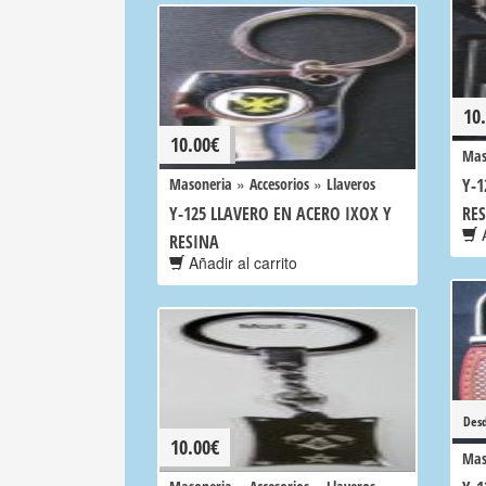
10
10.00
€
Mas
»
»
Masoneria
Accesorios
Llaveros
Y-1
Y-125 LLAVERO EN ACERO IXOX Y
RE
A
RESINA
Añadir al carrito
Des
10.00
€
Mas