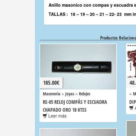
Anillo masonico con compas y escuadra e
TALLAS : 18 – 19 – 20 – 21 – 22- 23 mm i
Productos Relacion
185.00
€
48
»
»
»
Masoneria
Joyas
Relojes
M
RE-05 RELOJ COMPÁS Y ESCUADRA
DIP
A
CHAPADO ORO 18 KTES
Leer más