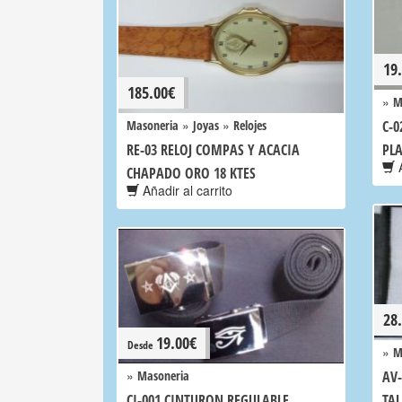
19
185.00
€
»
M
»
»
Masoneria
Joyas
Relojes
C-0
RE-03 RELOJ COMPAS Y ACACIA
PLA
A
CHAPADO ORO 18 KTES
Añadir al carrito
28
19.00
€
Desde
»
M
»
Masoneria
AV
CI-001 CINTURON REGULABLE
TAL