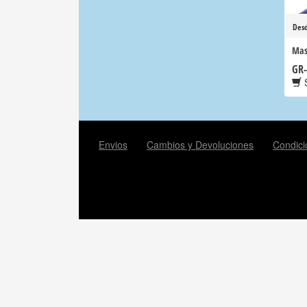
Des
Mas
GR-
S
Envios
Cambios y Devoluciones
Condici