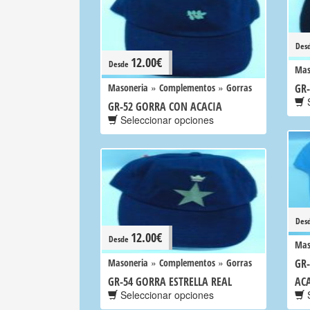
Des
12.00
€
Desde
Mas
»
»
Masoneria
Complementos
Gorras
GR
S
GR-52 GORRA CON ACACIA
Seleccionar opciones
Des
12.00
€
Desde
Mas
»
»
Masoneria
Complementos
Gorras
GR-
GR-54 GORRA ESTRELLA REAL
AC
Seleccionar opciones
S