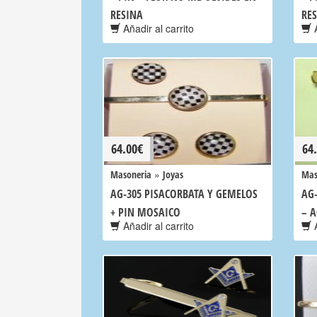
RESINA
RE
Añadir al carrito
A
64.00
€
64
»
Masoneria
Joyas
Mas
AG-305 PISACORBATA Y GEMELOS
AG
+ PIN MOSAICO
– A
Añadir al carrito
A