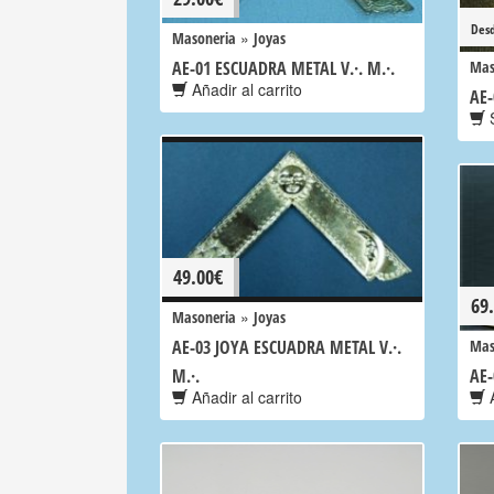
Des
»
Masoneria
Joyas
AE-01 ESCUADRA METAL V.·. M.·.
Mas
Añadir al carrito
AE-
S
49.00
€
69
»
Masoneria
Joyas
AE-03 JOYA ESCUADRA METAL V.·.
Mas
M.·.
AE-
Añadir al carrito
A