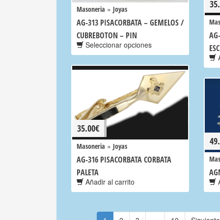
35
»
Masoneria
Joyas
AG-313 PISACORBATA – GEMELOS /
Mas
CUBREBOTON – PIN
AG
Seleccionar opciones
ES
A
35.00
€
49
»
Masoneria
Joyas
AG-316 PISACORBATA CORBATA
Mas
PALETA
AG
Añadir al carrito
A