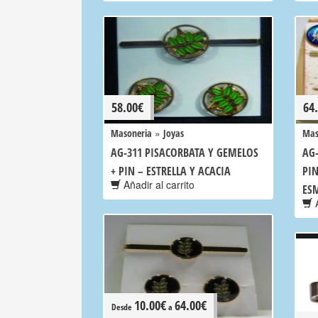
58.00
€
64
»
Masoneria
Joyas
Mas
AG-311 PISACORBATA Y GEMELOS
AG-
+ PIN – ESTRELLA Y ACACIA
PI
Añadir al carrito
ES
A
10.00
€
64.00
€
Desde
a