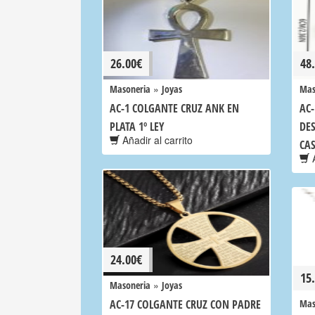
26.00
€
48
»
Masoneria
Joyas
Mas
AC-1 COLGANTE CRUZ ANK EN
AC-
PLATA 1º LEY
DE
Añadir al carrito
CA
A
24.00
€
15
»
Masoneria
Joyas
AC-17 COLGANTE CRUZ CON PADRE
Mas