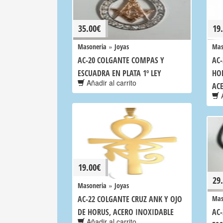
35.00
€
19
»
Masoneria
Joyas
Mas
AC-20 COLGANTE COMPAS Y
AC-
ESCUADRA EN PLATA 1º LEY
HO
Añadir al carrito
AC
A
19.00
€
29
»
Masoneria
Joyas
AC-22 COLGANTE CRUZ ANK Y OJO
Mas
DE HORUS, ACERO INOXIDABLE
AC
Añadir al carrito