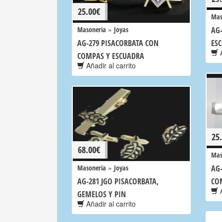
25.00
€
Mas
»
Masoneria
Joyas
AG
AG-279 PISACORBATA CON
ES
A
COMPAS Y ESCUADRA
Añadir al carrito
25
68.00
€
Mas
»
Masoneria
Joyas
AG
AG-281 JGO PISACORBATA,
CO
A
GEMELOS Y PIN
Añadir al carrito