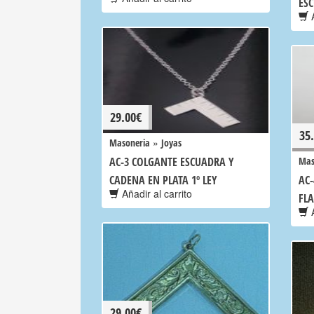
ES
A
29.00
€
35
»
Masoneria
Joyas
AC-3 COLGANTE ESCUADRA Y
Mas
CADENA EN PLATA 1º LEY
AC
Añadir al carrito
FL
A
29.00
€