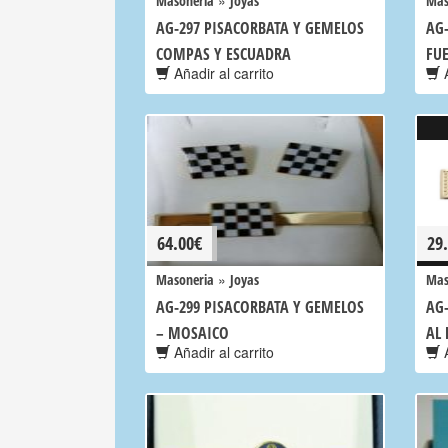
»
Masoneria
Joyas
Mas
AG-297 PISACORBATA Y GEMELOS
AG
COMPAS Y ESCUADRA
FU
Añadir al carrito
A
64.00
€
29
»
Masoneria
Joyas
Mas
AG-299 PISACORBATA Y GEMELOS
AG
– MOSAICO
AL
Añadir al carrito
A