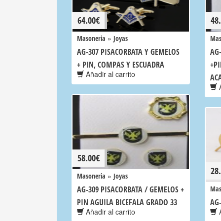
64.00
€
48
»
Masoneria
Joyas
Mas
AG-307 PISACORBATA Y GEMELOS
AG
+ PIN, COMPAS Y ESCUADRA
+P
Añadir al carrito
ACA
A
58.00
€
28
»
Masoneria
Joyas
AG-309 PISACORBATA / GEMELOS +
Mas
PIN AGUILA BICEFALA GRADO 33
AG
Añadir al carrito
A