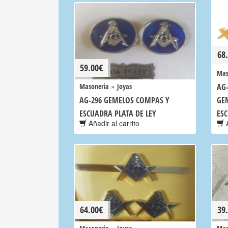
68
59.00
€
Mas
»
Masoneria
Joyas
AG-
AG-296 GEMELOS COMPAS Y
GE
ESCUADRA PLATA DE LEY
ES
Añadir al carrito
A
64.00
€
39