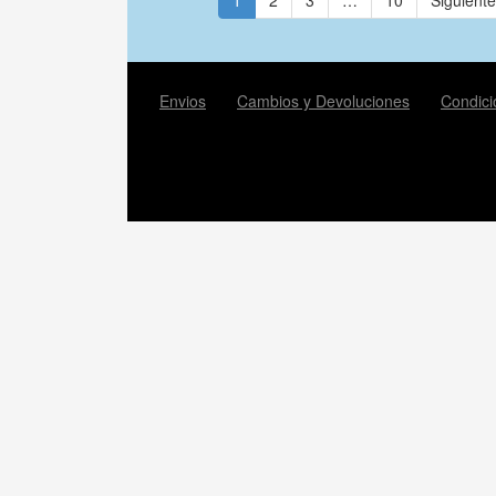
1
2
3
…
10
Siguient
Envios
Cambios y Devoluciones
Condici