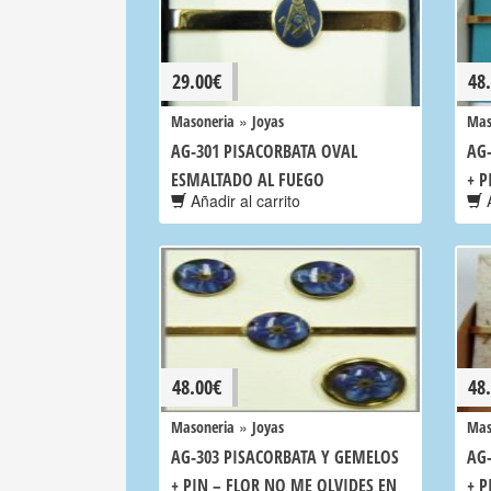
29.00
€
48
»
Masoneria
Joyas
Mas
AG-301 PISACORBATA OVAL
AG
ESMALTADO AL FUEGO
+ P
Añadir al carrito
A
48.00
€
48
»
Masoneria
Joyas
Mas
AG-303 PISACORBATA Y GEMELOS
AG
+ PIN – FLOR NO ME OLVIDES EN
+ P