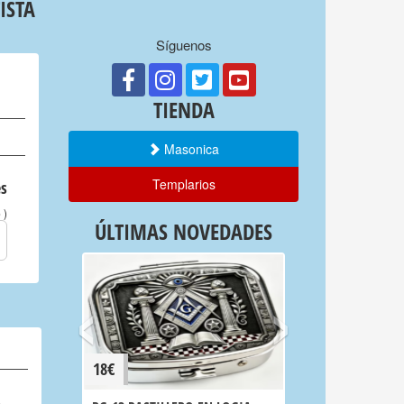
ISTA
Síguenos
TIENDA
Masonica
Templarios
s
)
o
ÚLTIMAS NOVEDADES
‹
›
18€