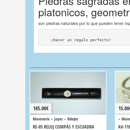
Piedras sagradas en
platonicos, geomet
son piedras naturales por lo que pueden tener in
    ¡Hacer un regalo perfecto!
185.00
€
15.00
»
»
»
Masoneria
Joyas
Relojes
Maso
RE-05 RELOJ COMPÁS Y ESCUADRA
AV-11