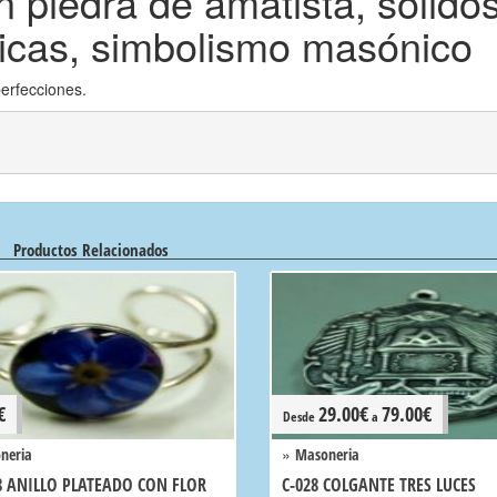
 piedra de amatista, solido
ricas, simbolismo masónico
perfecciones.
Productos Relacionados
€
29.00
€
79.00
€
Desde
a
»
neria
Masoneria
8 ANILLO PLATEADO CON FLOR
C-028 COLGANTE TRES LUCES