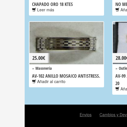
CHAPADO ORO 18 KTES
NO ME
Leer más
Añad
25.00
€
28.00
»
»
Masoneria
Outle
AV-102 ANILLO MOSAICO ANTISTRESS.
AV-99
Añadir al carrito
20
Añad
Envios
Cambios y Dev