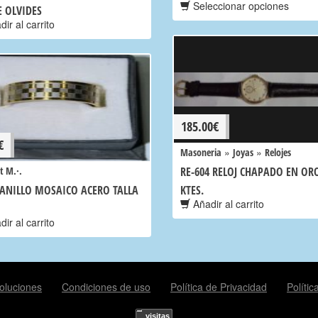
Seleccionar opciones
 OLVIDES
ir al carrito
185.00
€
€
»
»
Masoneria
Joyas
Relojes
t M.·.
RE-604 RELOJ CHAPADO EN OR
 ANILLO MOSAICO ACERO TALLA
KTES.
Añadir al carrito
ir al carrito
oluciones
Condiciones de uso
Política de Privacidad
Políti
visitas