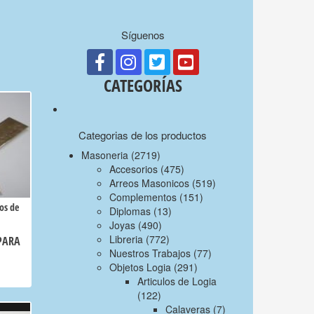
Síguenos
CATEGORÍAS
Categorias de los productos
Masoneria
(2719)
Accesorios
(475)
Arreos Masonicos
(519)
Complementos
(151)
los de
Diplomas
(13)
Joyas
(490)
Libreria
(772)
PARA
Nuestros Trabajos
(77)
Objetos Logia
(291)
Articulos de Logia
(122)
Calaveras
(7)