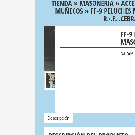
TIENDA
»
MASONERIA
»
ACCE
MUÑECOS
» FF-9 PELUCHES
R.·.F.·.CEB
FF-9
MASO
34.90
€
Descripción