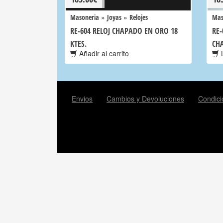
»
»
Masoneria
Joyas
Relojes
Mas
RE-604 RELOJ CHAPADO EN ORO 18
RE-
KTES.
CH
Añadir al carrito
L
Envios
Cambios y Devoluciones
Condici