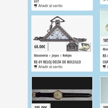
LEY
Añadir al carrito
18
68.00
€
Mas
»
»
Masoneria
Joyas
Relojes
RE-
RE-01 RELOJ DELTA DE BOLSILLO
CH
Añadir al carrito
A
185.00
€
18