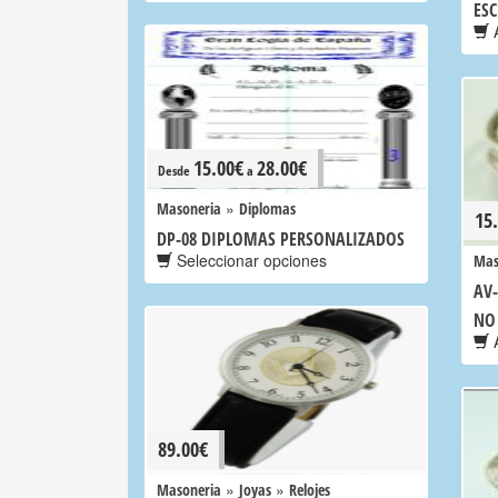
ES
A
15.00
€
28.00
€
Desde
a
»
Masoneria
Diplomas
15
DP-08 DIPLOMAS PERSONALIZADOS
Seleccionar opciones
Mas
AV-
NO
A
89.00
€
»
»
Masoneria
Joyas
Relojes