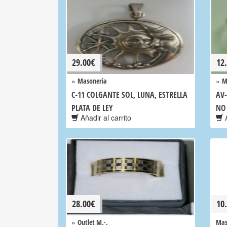
29.00
€
12
»
»
Masoneria
M
C-11 COLGANTE SOL, LUNA, ESTRELLA
AV-
PLATA DE LEY
NO
Añadir al carrito
A
28.00
€
10
»
Outlet M.·.
Mas